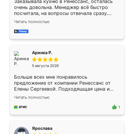
Заказывала кухню в Ренессанс, осталась
очень довольна. Менеджер всё быстро
посчитала, на вопросы отвечала сразу.
Замерщик приехал в субботу, подошёл к
Читать полностью
делу со всей ответственностью. Собрали
за день, ребята работали аккуратно, даже
пыли почти не было. Качество отличное,
ящики ходят плавно, ничего не скрипит.
Всё подошло как влитое.
Аринка Р.
5 августа 2026
Больше всех мне понравилось
предложение от компании Ренессанс от
Елены Сергеевой. Подходяшщая цена и
короткие сроки изготовления. Приехавший
Читать полностью
для замера сотрудник Владислав
предложил по моему эскизу самый
1
подходящий вариант шкафа. Немного его
видоизменил, получилось даже лучше, чем
я хотела.
Ярослава