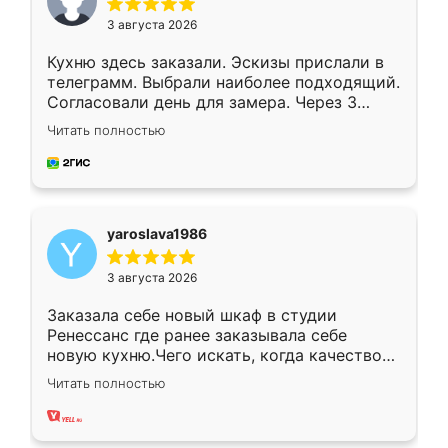
3 августа 2026
Кухню здесь заказали. Эскизы прислали в
телеграмм. Выбрали наиболее подходящий.
Согласовали день для замера. Через 3
недели кухня была уже готова. Остались
Читать полностью
довольны работой. Спасибо Ренессанс
мебель за качественную работу!
yaroslava1986
3 августа 2026
Заказала себе новый шкаф в студии
Ренессанс где ранее заказывала себе
новую кухню.Чего искать, когда качеством
вполне довольна. Служит кухня уже почти
Читать полностью
два года, нареканий нет.