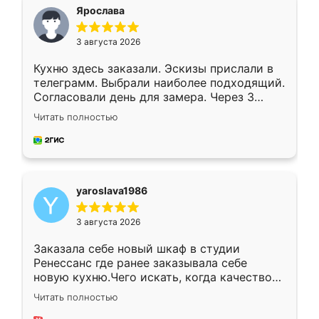
я хотела.
Ярослава
3 августа 2026
Кухню здесь заказали. Эскизы прислали в
телеграмм. Выбрали наиболее подходящий.
Согласовали день для замера. Через 3
недели кухня была уже готова. Остались
Читать полностью
довольны работой. Спасибо Ренессанс
мебель за качественную работу!
yaroslava1986
3 августа 2026
Заказала себе новый шкаф в студии
Ренессанс где ранее заказывала себе
новую кухню.Чего искать, когда качеством
вполне довольна. Служит кухня уже почти
Читать полностью
два года, нареканий нет.