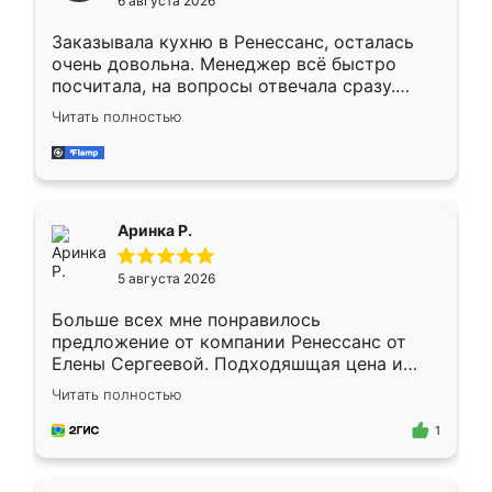
6 августа 2026
мебели буду заказывать только здесь.
Заказывала кухню в Ренессанс, осталась
очень довольна. Менеджер всё быстро
посчитала, на вопросы отвечала сразу.
Замерщик приехал в субботу, подошёл к
Читать полностью
делу со всей ответственностью. Собрали
за день, ребята работали аккуратно, даже
пыли почти не было. Качество отличное,
ящики ходят плавно, ничего не скрипит.
Всё подошло как влитое.
Аринка Р.
5 августа 2026
Больше всех мне понравилось
предложение от компании Ренессанс от
Елены Сергеевой. Подходяшщая цена и
короткие сроки изготовления. Приехавший
Читать полностью
для замера сотрудник Владислав
предложил по моему эскизу самый
1
подходящий вариант шкафа. Немного его
видоизменил, получилось даже лучше, чем