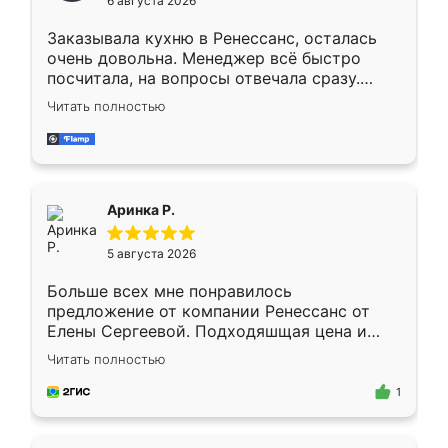
6 августа 2026
мебели буду заказывать только здесь.
Заказывала кухню в Ренессанс, осталась
очень довольна. Менеджер всё быстро
посчитала, на вопросы отвечала сразу.
Замерщик приехал в субботу, подошёл к
Читать полностью
делу со всей ответственностью. Собрали
за день, ребята работали аккуратно, даже
пыли почти не было. Качество отличное,
ящики ходят плавно, ничего не скрипит.
Всё подошло как влитое.
Аринка Р.
5 августа 2026
Больше всех мне понравилось
предложение от компании Ренессанс от
Елены Сергеевой. Подходяшщая цена и
короткие сроки изготовления. Приехавший
Читать полностью
для замера сотрудник Владислав
предложил по моему эскизу самый
1
подходящий вариант шкафа. Немного его
видоизменил, получилось даже лучше, чем