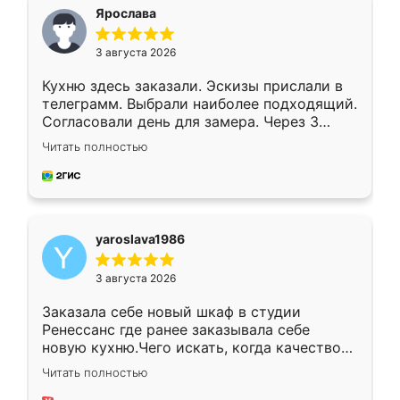
я хотела.
Ярослава
3 августа 2026
Кухню здесь заказали. Эскизы прислали в
телеграмм. Выбрали наиболее подходящий.
Согласовали день для замера. Через 3
недели кухня была уже готова. Остались
Читать полностью
довольны работой. Спасибо Ренессанс
мебель за качественную работу!
yaroslava1986
3 августа 2026
Заказала себе новый шкаф в студии
Ренессанс где ранее заказывала себе
новую кухню.Чего искать, когда качеством
вполне довольна. Служит кухня уже почти
Читать полностью
два года, нареканий нет.