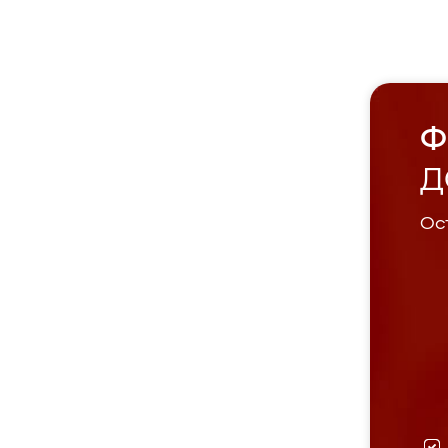
Ф
Д
Ост