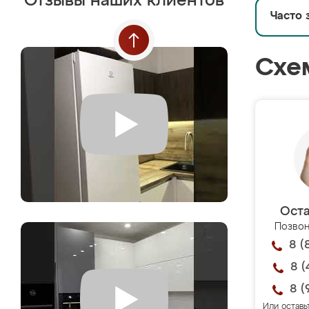
Отзывы наших клиентов
Часто 
Схе
Оста
Позвон
8 (
8 (
8 (
Или оставь