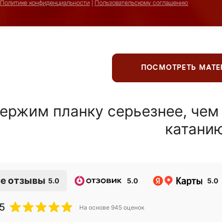
Политике конфиденциальности
|
Пользовательскому соглашению
ПОСМОТРЕТЬ МАТ
ержим планку серьезнее, чем
катани
е отзывы
5.0
5.0
5.0
5
На основе
945
оценок