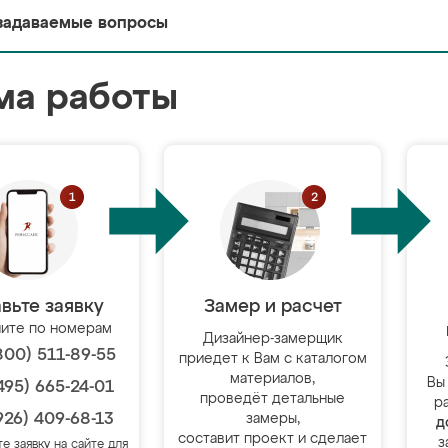
задаваемые вопросы
ма работы
вьте заявку
Замер и расчет
ите по номерам
Дизайнер-замерщик
800) 511-89-55
приедет к Вам с каталогом
материалов,
Вы
495) 665-24-01
проведёт детальные
р
926) 409-68-13
замеры,
д
составит проект и сделает
з
те заявку на сайте для