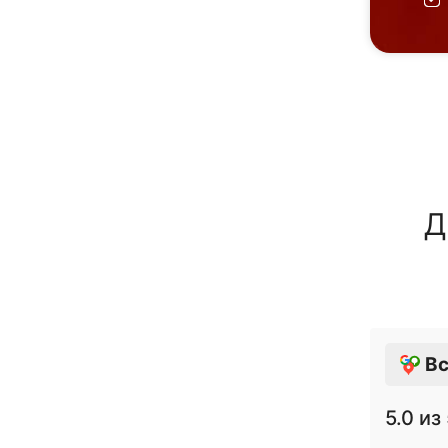
Д
Вс
5.0
из 