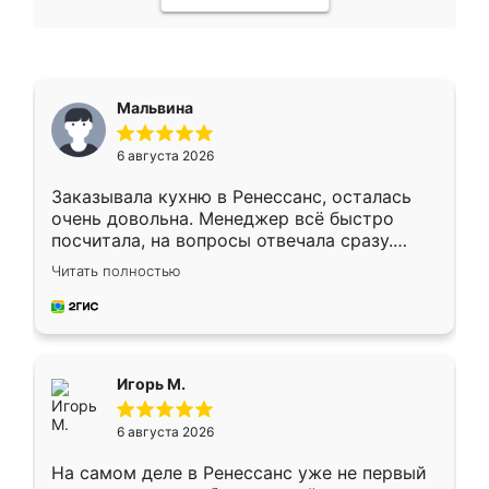
Мальвина
6 августа 2026
Заказывала кухню в Ренессанс, осталась
очень довольна. Менеджер всё быстро
посчитала, на вопросы отвечала сразу.
Замерщик приехал в субботу, подошёл к
Читать полностью
делу со всей ответственностью. Собрали
за день, ребята работали аккуратно, даже
пыли почти не было. Качество отличное,
ящики ходят плавно, ничего не скрипит.
Всё подошло как влитое.
Игорь М.
6 августа 2026
На самом деле в Ренессанс уже не первый