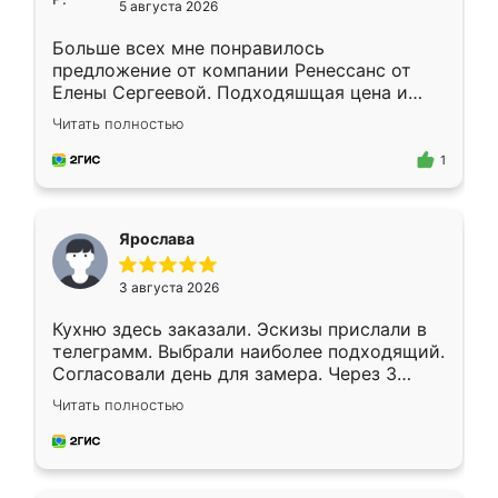
5 августа 2026
Больше всех мне понравилось
предложение от компании Ренессанс от
Елены Сергеевой. Подходяшщая цена и
короткие сроки изготовления. Приехавший
Читать полностью
для замера сотрудник Владислав
предложил по моему эскизу самый
1
подходящий вариант шкафа. Немного его
видоизменил, получилось даже лучше, чем
я хотела.
Ярослава
3 августа 2026
Кухню здесь заказали. Эскизы прислали в
телеграмм. Выбрали наиболее подходящий.
Согласовали день для замера. Через 3
недели кухня была уже готова. Остались
Читать полностью
довольны работой. Спасибо Ренессанс
мебель за качественную работу!