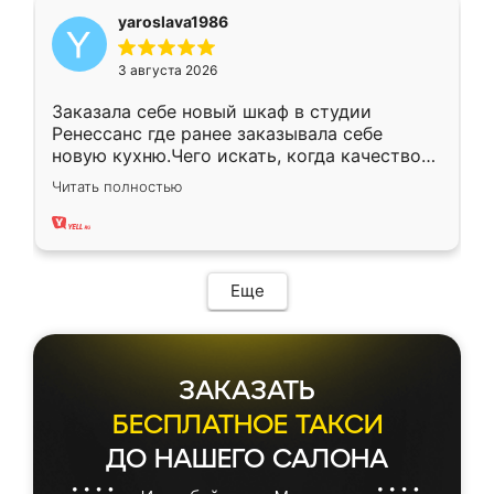
yaroslava1986
3 августа 2026
Заказала себе новый шкаф в студии
Ренессанс где ранее заказывала себе
новую кухню.Чего искать, когда качеством
вполне довольна. Служит кухня уже почти
Читать полностью
два года, нареканий нет.
Еще
ЗАКАЗАТЬ
БЕСПЛАТНОЕ ТАКСИ
ДО НАШЕГО САЛОНА