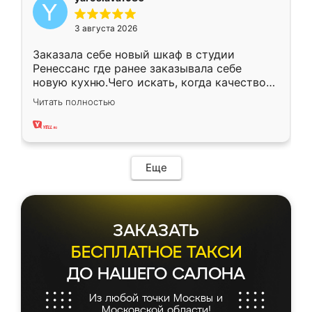
3 августа 2026
Заказала себе новый шкаф в студии
Ренессанс где ранее заказывала себе
новую кухню.Чего искать, когда качеством
вполне довольна. Служит кухня уже почти
Читать полностью
два года, нареканий нет.
Еще
ЗАКАЗАТЬ
БЕСПЛАТНОЕ ТАКСИ
ДО НАШЕГО САЛОНА
Из любой точки Москвы и
Московской области!