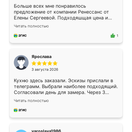
Больше всех мне понравилось
предложение от компании Ренессанс от
Елены Сергеевой. Подходяшщая цена и
короткие сроки изготовления. Приехавший
Читать полностью
для замера сотрудник Владислав
предложил по моему эскизу самый
1
подходящий вариант шкафа. Немного его
видоизменил, получилось даже лучше, чем
я хотела.
Ярослава
3 августа 2026
Кухню здесь заказали. Эскизы прислали в
телеграмм. Выбрали наиболее подходящий.
Согласовали день для замера. Через 3
недели кухня была уже готова. Остались
Читать полностью
довольны работой. Спасибо Ренессанс
мебель за качественную работу!
yaroslava1986