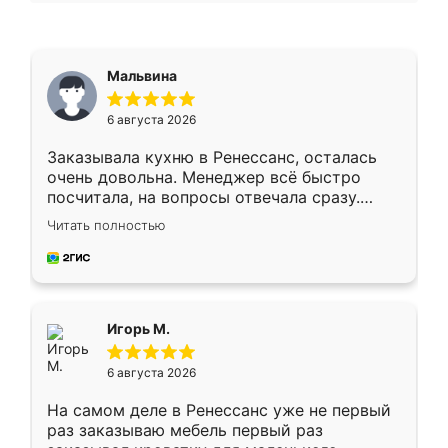
Мальвина
6 августа 2026
Заказывала кухню в Ренессанс, осталась
очень довольна. Менеджер всё быстро
посчитала, на вопросы отвечала сразу.
Замерщик приехал в субботу, подошёл к
Читать полностью
делу со всей ответственностью. Собрали
за день, ребята работали аккуратно, даже
пыли почти не было. Качество отличное,
ящики ходят плавно, ничего не скрипит.
Всё подошло как влитое.
Игорь М.
6 августа 2026
На самом деле в Ренессанс уже не первый
раз заказываю мебель первый раз