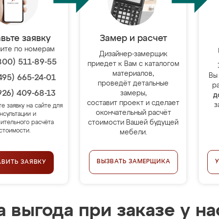
вьте заявку
Замер и расчет
ите по номерам
Дизайнер-замерщик
800) 511-89-55
приедет к Вам с каталогом
материалов,
Вы
495) 665-24-01
проведёт детальные
р
926) 409-68-13
замеры,
д
составит проект и сделает
з
те заявку на сайте для
окончательный расчёт
нсультации и
стоимости Вашей будущей
ительного расчёта
стоимости.
мебели.
ВЫЗВАТЬ ЗАМЕРЩИКА
АВИТЬ ЗАЯВКУ
 выгода при заказе у на