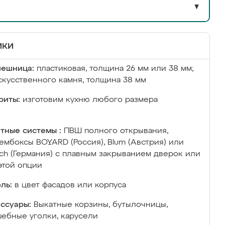
▼
ики
лешница:
пластиковая, толщина 26 мм или 38 мм;
скусственного камня, толщина 38 мм
риты:
изготовим кухню любого размера
тные системы :
ПВШ полного открывания,
ембоксы BOYARD (Россия), Blum (Австрия) или
ich (Германия) с плавным закрыванием дверок или
этой опции
ль:
в цвет фасадов или корпуса
ссуары:
Выкатные корзины, бутылочницы,
ебные уголки, карусели