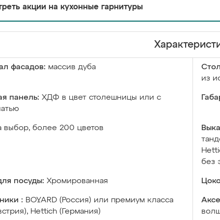
реть акции на кухонные гарнитуры
Характерист
ал фасадов:
массив дуба
Сто
из и
я панель:
ХДФ в цвет столешницы или с
Габа
чатью
а выбор, более 200 цветов
Выка
танд
Hett
без 
ля посуды:
Хромированная
Цоко
ники :
BOYARD (Россия) или премиум класса
Аксе
встрия), Hettich (Германия)
волш