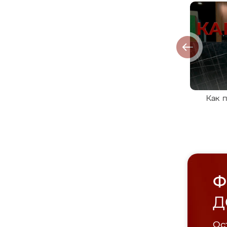
Как 
Ф
Д
Ост