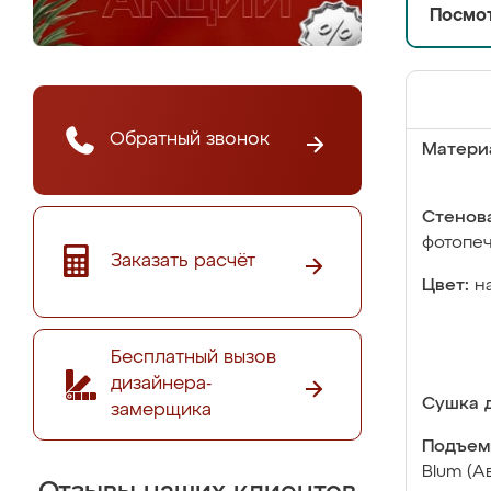
Посмот
Обратный звонок
Матери
Стенова
фотопе
Заказать расчёт
Цвет:
н
Бесплатный вызов
дизайнера-
Сушка д
замерщика
Подъем
Blum (А