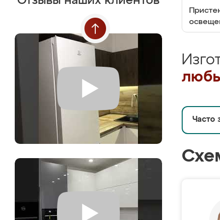
Отзывы наших клиентов
Пристен
освеще
Изго
любы
Часто 
Схе