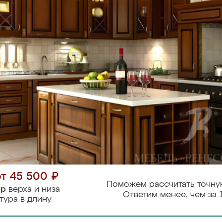
от 45 500 ₽
Поможем рассчитать точну
тр
верха и низа
Ответим менее, чем за 
тура в длину