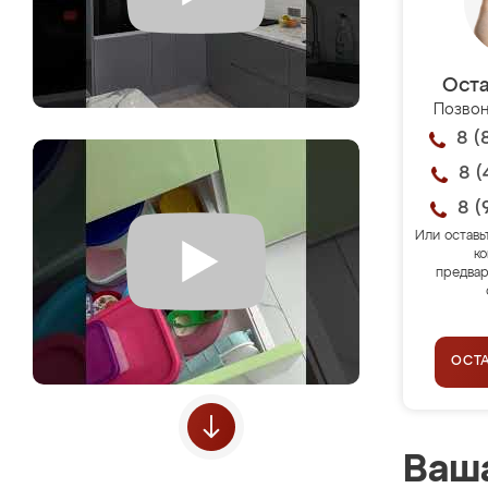
Оста
Позвон
8 (
8 (
8 (
Или оставь
ко
предвар
ОСТ
Ваша