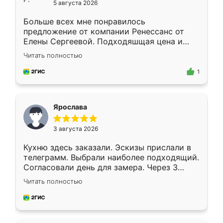
5 августа 2026
Больше всех мне понравилось
предложение от компании Ренессанс от
Елены Сергеевой. Подходяшщая цена и
короткие сроки изготовления. Приехавший
Читать полностью
для замера сотрудник Владислав
предложил по моему эскизу самый
1
подходящий вариант шкафа. Немного его
видоизменил, получилось даже лучше, чем
я хотела.
Ярослава
3 августа 2026
Кухню здесь заказали. Эскизы прислали в
телеграмм. Выбрали наиболее подходящий.
Согласовали день для замера. Через 3
недели кухня была уже готова. Остались
Читать полностью
довольны работой. Спасибо Ренессанс
мебель за качественную работу!