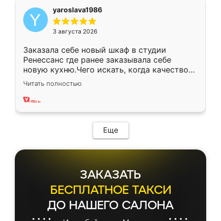
yaroslava1986
3 августа 2026
Заказала себе новый шкаф в студии
Ренессанс где ранее заказывала себе
новую кухню.Чего искать, когда качеством
вполне довольна. Служит кухня уже почти
Читать полностью
два года, нареканий нет.
Еще
ЗАКАЗАТЬ
БЕСПЛАТНОЕ ТАКСИ
ДО НАШЕГО САЛОНА