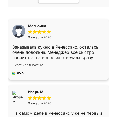
Мальвина
6 августа 2026
Заказывала кухню в Ренессанс, осталась
очень довольна. Менеджер всё быстро
посчитала, на вопросы отвечала сразу.
Замерщик приехал в субботу, подошёл к
Читать полностью
делу со всей ответственностью. Собрали
за день, ребята работали аккуратно, даже
пыли почти не было. Качество отличное,
ящики ходят плавно, ничего не скрипит.
Всё подошло как влитое.
Игорь М.
6 августа 2026
На самом деле в Ренессанс уже не первый