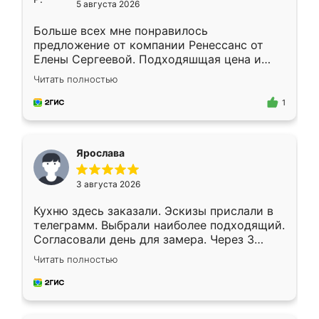
5 августа 2026
Больше всех мне понравилось
предложение от компании Ренессанс от
Елены Сергеевой. Подходяшщая цена и
короткие сроки изготовления. Приехавший
Читать полностью
для замера сотрудник Владислав
предложил по моему эскизу самый
1
подходящий вариант шкафа. Немного его
видоизменил, получилось даже лучше, чем
я хотела.
Ярослава
3 августа 2026
Кухню здесь заказали. Эскизы прислали в
телеграмм. Выбрали наиболее подходящий.
Согласовали день для замера. Через 3
недели кухня была уже готова. Остались
Читать полностью
довольны работой. Спасибо Ренессанс
мебель за качественную работу!