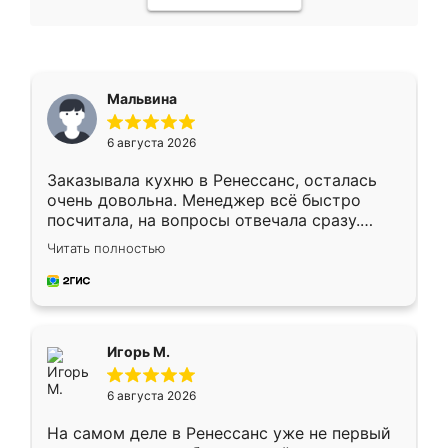
Мальвина
6 августа 2026
Заказывала кухню в Ренессанс, осталась
очень довольна. Менеджер всё быстро
посчитала, на вопросы отвечала сразу.
Замерщик приехал в субботу, подошёл к
Читать полностью
делу со всей ответственностью. Собрали
за день, ребята работали аккуратно, даже
пыли почти не было. Качество отличное,
ящики ходят плавно, ничего не скрипит.
Всё подошло как влитое.
Игорь М.
6 августа 2026
На самом деле в Ренессанс уже не первый