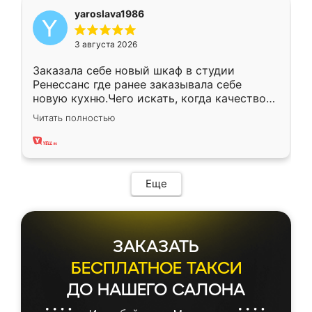
yaroslava1986
3 августа 2026
Заказала себе новый шкаф в студии
Ренессанс где ранее заказывала себе
новую кухню.Чего искать, когда качеством
вполне довольна. Служит кухня уже почти
Читать полностью
два года, нареканий нет.
Еще
ЗАКАЗАТЬ
БЕСПЛАТНОЕ ТАКСИ
ДО НАШЕГО САЛОНА