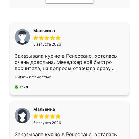
Мальвина
6 августа 2026
Заказывала кухню в Ренессанс, осталась
очень довольна. Менеджер всё быстро
посчитала, на вопросы отвечала сразу.
Замерщик приехал в субботу, подошёл к
Читать полностью
делу со всей ответственностью. Собрали
за день, ребята работали аккуратно, даже
пыли почти не было. Качество отличное,
ящики ходят плавно, ничего не скрипит.
Всё подошло как влитое.
Мальвина
6 августа 2026
Заказывала кухню в Ренессанс, осталась