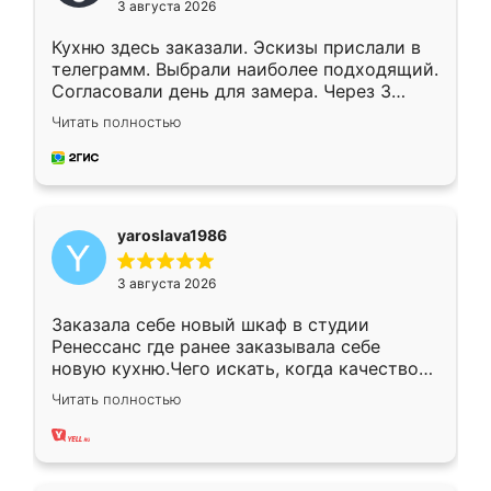
3 августа 2026
Кухню здесь заказали. Эскизы прислали в
телеграмм. Выбрали наиболее подходящий.
Согласовали день для замера. Через 3
недели кухня была уже готова. Остались
Читать полностью
довольны работой. Спасибо Ренессанс
мебель за качественную работу!
yaroslava1986
3 августа 2026
Заказала себе новый шкаф в студии
Ренессанс где ранее заказывала себе
новую кухню.Чего искать, когда качеством
вполне довольна. Служит кухня уже почти
Читать полностью
два года, нареканий нет.