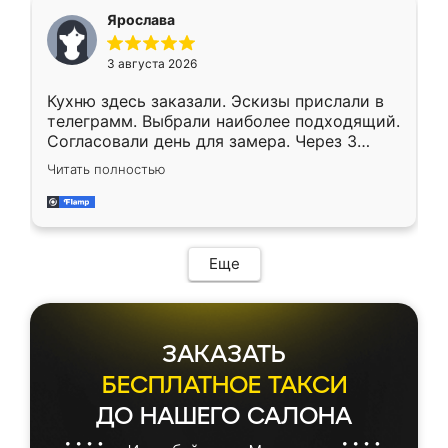
Ярослава
3 августа 2026
Кухню здесь заказали. Эскизы прислали в
телеграмм. Выбрали наиболее подходящий.
Согласовали день для замера. Через 3
недели кухня была уже готова. Остались
Читать полностью
довольны работой. Спасибо Ренессанс
мебель за качественную работу!
Еще
ЗАКАЗАТЬ
БЕСПЛАТНОЕ ТАКСИ
ДО НАШЕГО САЛОНА