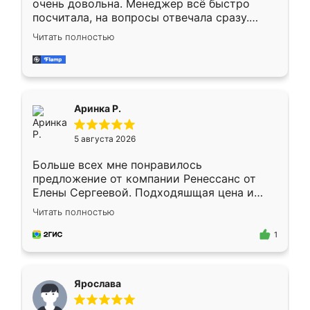
очень довольна. Менеджер всё быстро
посчитала, на вопросы отвечала сразу.
Замерщик приехал в субботу, подошёл к
Читать полностью
делу со всей ответственностью. Собрали
за день, ребята работали аккуратно, даже
пыли почти не было. Качество отличное,
ящики ходят плавно, ничего не скрипит.
Всё подошло как влитое.
Аринка Р.
5 августа 2026
Больше всех мне понравилось
предложение от компании Ренессанс от
Елены Сергеевой. Подходяшщая цена и
короткие сроки изготовления. Приехавший
Читать полностью
для замера сотрудник Владислав
предложил по моему эскизу самый
1
подходящий вариант шкафа. Немного его
видоизменил, получилось даже лучше, чем
я хотела.
Ярослава