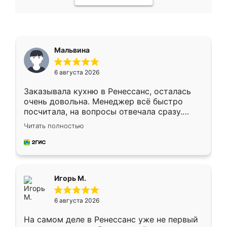
Мальвина
6 августа 2026
Заказывала кухню в Ренессанс, осталась
очень довольна. Менеджер всё быстро
посчитала, на вопросы отвечала сразу.
Замерщик приехал в субботу, подошёл к
Читать полностью
делу со всей ответственностью. Собрали
за день, ребята работали аккуратно, даже
пыли почти не было. Качество отличное,
ящики ходят плавно, ничего не скрипит.
Всё подошло как влитое.
Игорь М.
6 августа 2026
На самом деле в Ренессанс уже не первый