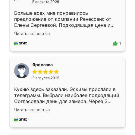
5 августа 2026
Больше всех мне понравилось
предложение от компании Ренессанс от
Елены Сергеевой. Подходяшщая цена и
короткие сроки изготовления. Приехавший
Читать полностью
для замера сотрудник Владислав
предложил по моему эскизу самый
1
подходящий вариант шкафа. Немного его
видоизменил, получилось даже лучше, чем
я хотела.
Ярослава
3 августа 2026
Кухню здесь заказали. Эскизы прислали в
телеграмм. Выбрали наиболее подходящий.
Согласовали день для замера. Через 3
недели кухня была уже готова. Остались
Читать полностью
довольны работой. Спасибо Ренессанс
мебель за качественную работу!