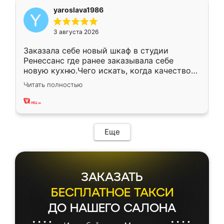
yaroslava1986
3 августа 2026
Заказала себе новый шкаф в студии
Ренессанс где ранее заказывала себе
новую кухню.Чего искать, когда качеством
вполне довольна. Служит кухня уже почти
Читать полностью
два года, нареканий нет.
Еще
ЗАКАЗАТЬ
БЕСПЛАТНОЕ ТАКСИ
ДО НАШЕГО САЛОНА