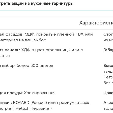
реть акции на кухонные гарнитуры
Характерист
ал фасадов:
МДФ, покрытые плёнкой ПВХ, или
Сто
материал на ваш выбор
из и
я панель:
ХДФ в цвет столешницы или с
Габа
чатью
а выбор, более 300 цветов
Выка
танд
Hett
без 
ля посуды:
Хромированная
Цоко
ники :
BOYARD (Россия) или премиум класса
Аксе
встрия), Hettich (Германия)
волш