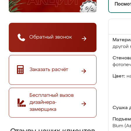
Посмот
Обратный звонок
Матери
другой 
Стенова
фотопе
Заказать расчёт
Цвет:
н
Бесплатный вызов
дизайнера-
Сушка д
замерщика
Подъем
Blum (А