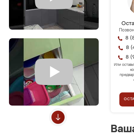
Оста
Позвон
8 (
8 (
8 (
Или оставь
ко
предвар
ОСТ
Ваша