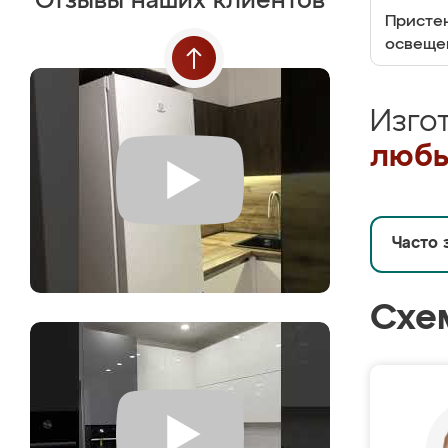
Отзывы наших клиентов
Пристен
освеще
Изго
любы
Часто 
Схе