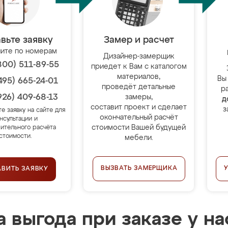
вьте заявку
Замер и расчет
ите по номерам
Дизайнер-замерщик
800) 511-89-55
приедет к Вам с каталогом
материалов,
Вы
495) 665-24-01
проведёт детальные
р
926) 409-68-13
замеры,
д
составит проект и сделает
з
те заявку на сайте для
окончательный расчёт
нсультации и
стоимости Вашей будущей
ительного расчёта
стоимости.
мебели.
ВЫЗВАТЬ ЗАМЕРЩИКА
АВИТЬ ЗАЯВКУ
 выгода при заказе у на