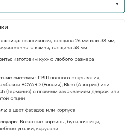
▼
ики
лешница:
пластиковая, толщина 26 мм или 38 мм;
скусственного камня, толщина 38 мм
риты:
изготовим кухню любого размера
тные системы :
ПВШ полного открывания,
ембоксы BOYARD (Россия), Blum (Австрия) или
ich (Германия) с плавным закрыванием дверок или
этой опции
ль:
в цвет фасадов или корпуса
ссуары:
Выкатные корзины, бутылочницы,
ебные уголки, карусели