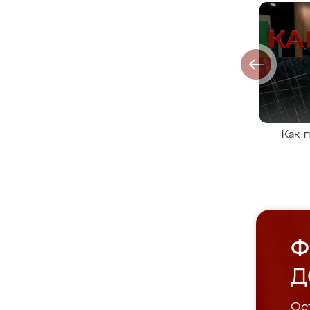
Как 
Ф
Д
Ост