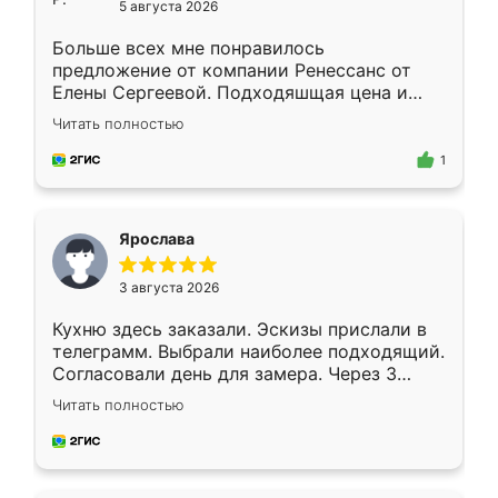
5 августа 2026
Больше всех мне понравилось
предложение от компании Ренессанс от
Елены Сергеевой. Подходяшщая цена и
короткие сроки изготовления. Приехавший
Читать полностью
для замера сотрудник Владислав
предложил по моему эскизу самый
1
подходящий вариант шкафа. Немного его
видоизменил, получилось даже лучше, чем
я хотела.
Ярослава
3 августа 2026
Кухню здесь заказали. Эскизы прислали в
телеграмм. Выбрали наиболее подходящий.
Согласовали день для замера. Через 3
недели кухня была уже готова. Остались
Читать полностью
довольны работой. Спасибо Ренессанс
мебель за качественную работу!