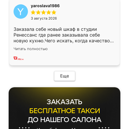
yaroslava1986
3 августа 2026
Заказала себе новый шкаф в студии
Ренессанс где ранее заказывала себе
новую кухню.Чего искать, когда качеством
вполне довольна. Служит кухня уже почти
Читать полностью
два года, нареканий нет.
Еще
ЗАКАЗАТЬ
БЕСПЛАТНОЕ ТАКСИ
ДО НАШЕГО САЛОНА