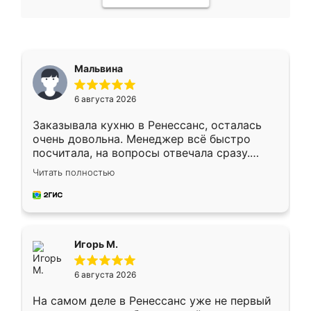
Мальвина
6 августа 2026
Заказывала кухню в Ренессанс, осталась
очень довольна. Менеджер всё быстро
посчитала, на вопросы отвечала сразу.
Замерщик приехал в субботу, подошёл к
Читать полностью
делу со всей ответственностью. Собрали
за день, ребята работали аккуратно, даже
пыли почти не было. Качество отличное,
ящики ходят плавно, ничего не скрипит.
Всё подошло как влитое.
Игорь М.
6 августа 2026
На самом деле в Ренессанс уже не первый