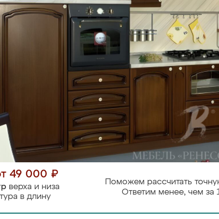
от 49 000 ₽
Поможем рассчитать точну
тр
верха и низа
Ответим менее, чем за 
тура в длину