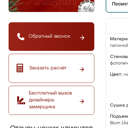
Посмот
Обратный звонок
Матери
патино
Стенова
фотопе
Заказать расчёт
Цвет:
н
Бесплатный вызов
дизайнера-
Сушка д
замерщика
Подъем
Blum (А