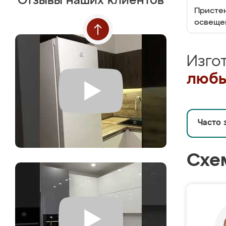
Отзывы наших клиентов
Пристен
освеще
Изго
любы
Часто 
Схе