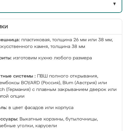
▼
ики
лешница:
пластиковая, толщина 26 мм или 38 мм;
скусственного камня, толщина 38 мм
риты:
изготовим кухню любого размера
тные системы :
ПВШ полного открывания,
ембоксы BOYARD (Россия), Blum (Австрия) или
ich (Германия) с плавным закрыванием дверок или
этой опции
ль:
в цвет фасадов или корпуса
ссуары:
Выкатные корзины, бутылочницы,
ебные уголки, карусели