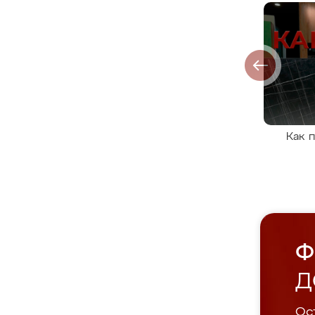
Как 
Ф
Д
Ост