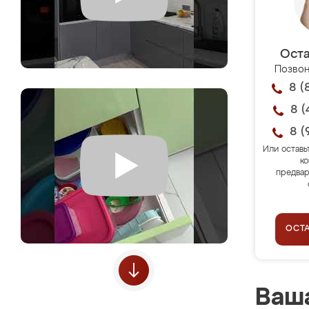
Оста
Позвон
8 (
8 (
8 (
Или оставь
ко
предвар
ОСТ
Ваша