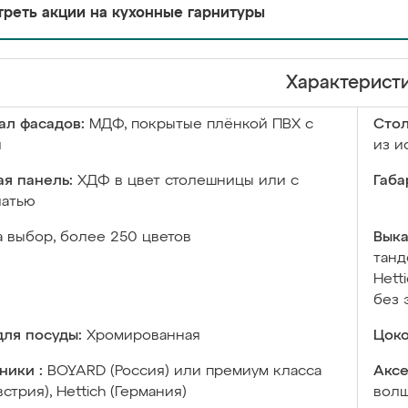
реть акции на кухонные гарнитуры
Характерист
ал фасадов:
МДФ, покрытые плёнкой ПВХ с
Сто
й
из и
я панель:
ХДФ в цвет столешницы или с
Габа
чатью
а выбор, более 250 цветов
Выка
танд
Hett
без 
ля посуды:
Хромированная
Цоко
ники :
BOYARD (Россия) или премиум класса
Аксе
встрия), Hettich (Германия)
волш