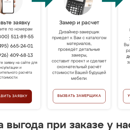
вьте заявку
Замер и расчет
ите по номерам
Дизайнер-замерщик
800) 511-89-55
приедет к Вам с каталогом
материалов,
Вы
495) 665-24-01
проведёт детальные
р
926) 409-68-13
замеры,
д
составит проект и сделает
з
те заявку на сайте для
окончательный расчёт
нсультации и
стоимости Вашей будущей
ительного расчёта
стоимости.
мебели.
ВЫЗВАТЬ ЗАМЕРЩИКА
АВИТЬ ЗАЯВКУ
 выгода при заказе у на