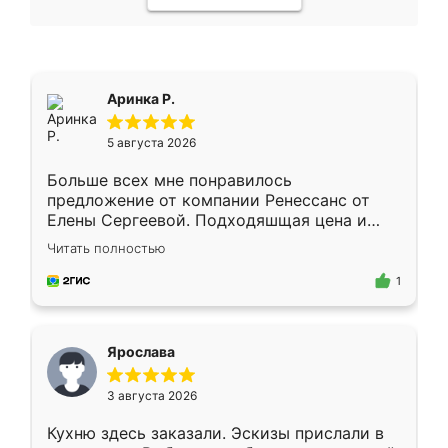
Аринка Р.
5 августа 2026
Больше всех мне понравилось
предложение от компании Ренессанс от
Елены Сергеевой. Подходяшщая цена и
короткие сроки изготовления. Приехавший
Читать полностью
для замера сотрудник Владислав
предложил по моему эскизу самый
1
подходящий вариант шкафа. Немного его
видоизменил, получилось даже лучше, чем
я хотела.
Ярослава
3 августа 2026
Кухню здесь заказали. Эскизы прислали в