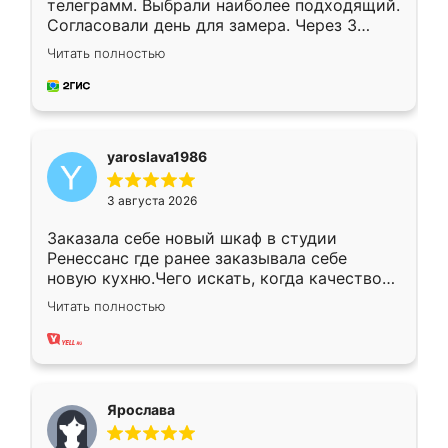
телеграмм. Выбрали наиболее подходящий.
Согласовали день для замера. Через 3
недели кухня была уже готова. Остались
Читать полностью
довольны работой. Спасибо Ренессанс
мебель за качественную работу!
yaroslava1986
3 августа 2026
Заказала себе новый шкаф в студии
Ренессанс где ранее заказывала себе
новую кухню.Чего искать, когда качеством
вполне довольна. Служит кухня уже почти
Читать полностью
два года, нареканий нет.
Ярослава