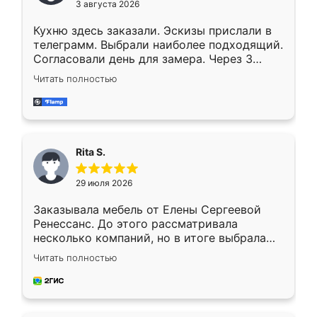
3 августа 2026
Кухню здесь заказали. Эскизы прислали в
телеграмм. Выбрали наиболее подходящий.
Согласовали день для замера. Через 3
недели кухня была уже готова. Остались
Читать полностью
довольны работой. Спасибо Ренессанс
мебель за качественную работу!
Rita S.
29 июля 2026
Заказывала мебель от Елены Сергеевой
Ренессанс. До этого рассматривала
несколько компаний, но в итоге выбрала
эту. Сначала обговорили условия, потом
Читать полностью
приехал замерщик, всё спокойно объяснил
и снял размеры. Изготовили в срок, с
доставкой тоже никаких проблем не
возникло. Сборку выполнили аккуратно,