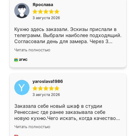
я хотела.
Ярослава
3 августа 2026
Кухню здесь заказали. Эскизы прислали в
телеграмм. Выбрали наиболее подходящий.
Согласовали день для замера. Через 3
недели кухня была уже готова. Остались
Читать полностью
довольны работой. Спасибо Ренессанс
мебель за качественную работу!
yaroslava1986
3 августа 2026
Заказала себе новый шкаф в студии
Ренессанс где ранее заказывала себе
новую кухню.Чего искать, когда качеством
вполне довольна. Служит кухня уже почти
Читать полностью
два года, нареканий нет.