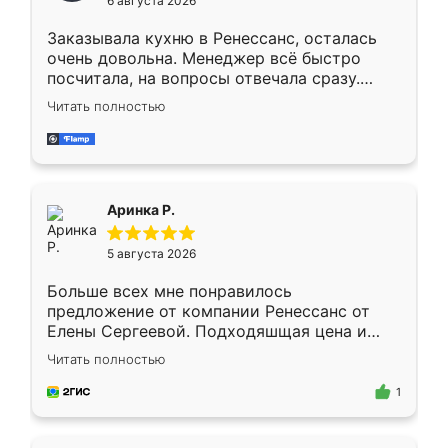
6 августа 2026
мебели буду заказывать только здесь.
Заказывала кухню в Ренессанс, осталась
очень довольна. Менеджер всё быстро
посчитала, на вопросы отвечала сразу.
Замерщик приехал в субботу, подошёл к
Читать полностью
делу со всей ответственностью. Собрали
за день, ребята работали аккуратно, даже
пыли почти не было. Качество отличное,
ящики ходят плавно, ничего не скрипит.
Всё подошло как влитое.
Аринка Р.
5 августа 2026
Больше всех мне понравилось
предложение от компании Ренессанс от
Елены Сергеевой. Подходяшщая цена и
короткие сроки изготовления. Приехавший
Читать полностью
для замера сотрудник Владислав
предложил по моему эскизу самый
1
подходящий вариант шкафа. Немного его
видоизменил, получилось даже лучше, чем