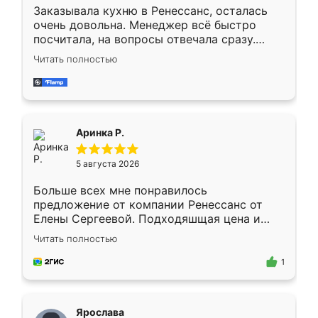
Заказывала кухню в Ренессанс, осталась
очень довольна. Менеджер всё быстро
посчитала, на вопросы отвечала сразу.
Замерщик приехал в субботу, подошёл к
Читать полностью
делу со всей ответственностью. Собрали
за день, ребята работали аккуратно, даже
пыли почти не было. Качество отличное,
ящики ходят плавно, ничего не скрипит.
Всё подошло как влитое.
Аринка Р.
5 августа 2026
Больше всех мне понравилось
предложение от компании Ренессанс от
Елены Сергеевой. Подходяшщая цена и
короткие сроки изготовления. Приехавший
Читать полностью
для замера сотрудник Владислав
предложил по моему эскизу самый
1
подходящий вариант шкафа. Немного его
видоизменил, получилось даже лучше, чем
я хотела.
Ярослава