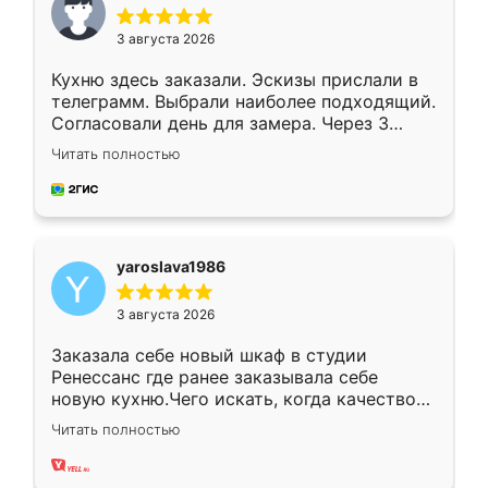
3 августа 2026
Кухню здесь заказали. Эскизы прислали в
телеграмм. Выбрали наиболее подходящий.
Согласовали день для замера. Через 3
недели кухня была уже готова. Остались
Читать полностью
довольны работой. Спасибо Ренессанс
мебель за качественную работу!
yaroslava1986
3 августа 2026
Заказала себе новый шкаф в студии
Ренессанс где ранее заказывала себе
новую кухню.Чего искать, когда качеством
вполне довольна. Служит кухня уже почти
Читать полностью
два года, нареканий нет.