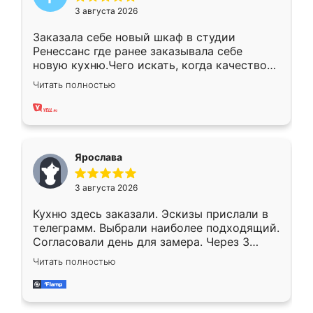
3 августа 2026
Заказала себе новый шкаф в студии
Ренессанс где ранее заказывала себе
новую кухню.Чего искать, когда качеством
вполне довольна. Служит кухня уже почти
Читать полностью
два года, нареканий нет.
Ярослава
3 августа 2026
Кухню здесь заказали. Эскизы прислали в
телеграмм. Выбрали наиболее подходящий.
Согласовали день для замера. Через 3
недели кухня была уже готова. Остались
Читать полностью
довольны работой. Спасибо Ренессанс
мебель за качественную работу!