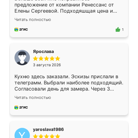
предложение от компании Ренессанс от
Елены Сергеевой. Подходяшщая цена и
короткие сроки изготовления. Приехавший
Читать полностью
для замера сотрудник Владислав
предложил по моему эскизу самый
1
подходящий вариант шкафа. Немного его
видоизменил, получилось даже лучше, чем
я хотела.
Ярослава
3 августа 2026
Кухню здесь заказали. Эскизы прислали в
телеграмм. Выбрали наиболее подходящий.
Согласовали день для замера. Через 3
недели кухня была уже готова. Остались
Читать полностью
довольны работой. Спасибо Ренессанс
мебель за качественную работу!
yaroslava1986