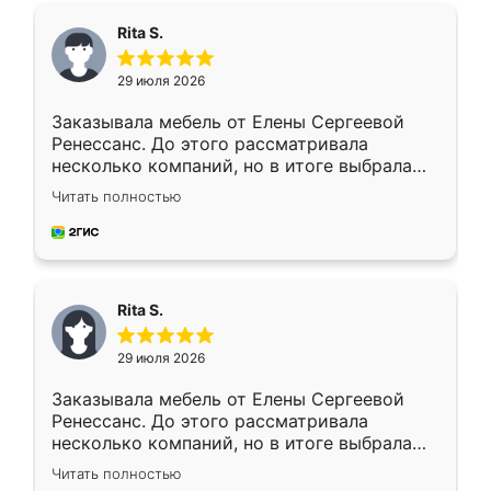
Rita S.
29 июля 2026
Заказывала мебель от Елены Сергеевой
Ренессанс. До этого рассматривала
несколько компаний, но в итоге выбрала
эту. Сначала обговорили условия, потом
Читать полностью
приехал замерщик, всё спокойно объяснил
и снял размеры. Изготовили в срок, с
доставкой тоже никаких проблем не
возникло. Сборку выполнили аккуратно,
мебель сразу встала на свое место без
Rita S.
каких-либо доработок. Качеством осталась
довольна, все выглядит так, как и ожидала.
29 июля 2026
Заказывала мебель от Елены Сергеевой
Ренессанс. До этого рассматривала
несколько компаний, но в итоге выбрала
эту. Сначала обговорили условия, потом
Читать полностью
приехал замерщик, всё спокойно объяснил