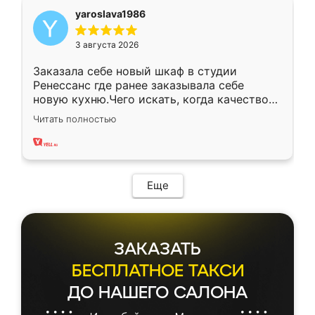
yaroslava1986
3 августа 2026
Заказала себе новый шкаф в студии
Ренессанс где ранее заказывала себе
новую кухню.Чего искать, когда качеством
вполне довольна. Служит кухня уже почти
Читать полностью
два года, нареканий нет.
Еще
ЗАКАЗАТЬ
БЕСПЛАТНОЕ ТАКСИ
ДО НАШЕГО САЛОНА