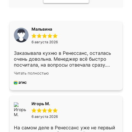
Мальвина
6 августа 2026
Заказывала кухню в Ренессанс, осталась
очень довольна. Менеджер всё быстро
посчитала, на вопросы отвечала сразу.
Замерщик приехал в субботу, подошёл к
Читать полностью
делу со всей ответственностью. Собрали
за день, ребята работали аккуратно, даже
пыли почти не было. Качество отличное,
ящики ходят плавно, ничего не скрипит.
Всё подошло как влитое.
Игорь М.
6 августа 2026
На самом деле в Ренессанс уже не первый