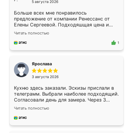
5 августа 2026
Больше всех мне понравилось
предложение от компании Ренессанс от
Елены Сергеевой. Подходяшщая цена и
короткие сроки изготовления. Приехавший
Читать полностью
для замера сотрудник Владислав
предложил по моему эскизу самый
1
подходящий вариант шкафа. Немного его
видоизменил, получилось даже лучше, чем
я хотела.
Ярослава
3 августа 2026
Кухню здесь заказали. Эскизы прислали в
телеграмм. Выбрали наиболее подходящий.
Согласовали день для замера. Через 3
недели кухня была уже готова. Остались
Читать полностью
довольны работой. Спасибо Ренессанс
мебель за качественную работу!