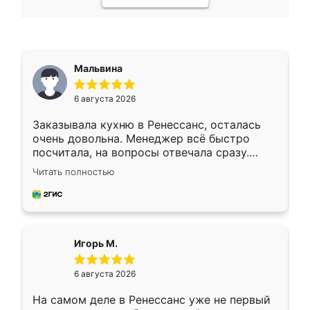
Мальвина
6 августа 2026
Заказывала кухню в Ренессанс, осталась
очень довольна. Менеджер всё быстро
посчитала, на вопросы отвечала сразу.
Замерщик приехал в субботу, подошёл к
Читать полностью
делу со всей ответственностью. Собрали
за день, ребята работали аккуратно, даже
пыли почти не было. Качество отличное,
ящики ходят плавно, ничего не скрипит.
Всё подошло как влитое.
Игорь М.
6 августа 2026
На самом деле в Ренессанс уже не первый