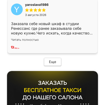
yaroslava1986
3 августа 2026
Заказала себе новый шкаф в студии
Ренессанс где ранее заказывала себе
новую кухню.Чего искать, когда качеством
вполне довольна. Служит кухня уже почти
Читать полностью
два года, нареканий нет.
Еще
ЗАКАЗАТЬ
БЕСПЛАТНОЕ ТАКСИ
ДО НАШЕГО САЛОНА