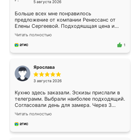
5 августа 2026
Больше всех мне понравилось
предложение от компании Ренессанс от
Елены Сергеевой. Подходяшщая цена и
короткие сроки изготовления. Приехавший
Читать полностью
для замера сотрудник Владислав
предложил по моему эскизу самый
1
подходящий вариант шкафа. Немного его
видоизменил, получилось даже лучше, чем
я хотела.
Ярослава
3 августа 2026
Кухню здесь заказали. Эскизы прислали в
телеграмм. Выбрали наиболее подходящий.
Согласовали день для замера. Через 3
недели кухня была уже готова. Остались
Читать полностью
довольны работой. Спасибо Ренессанс
мебель за качественную работу!